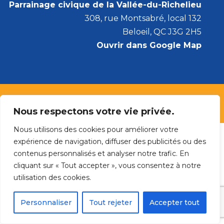
Parrainage civique de la Vallée-du-Richelieu
308, rue Montsabré, local 132
Beloeil, QC J3G 2H5
Ouvrir dans Google Map
Parrainage civique de la Vallée-du-Richelieu
© 2022
Nous respectons votre vie privée.
Nous utilisons des cookies pour améliorer votre
expérience de navigation, diffuser des publicités ou des
contenus personnalisés et analyser notre trafic. En
cliquant sur « Tout accepter », vous consentez à notre
utilisation des cookies.
Personnaliser
Tout rejeter
Accepter tout