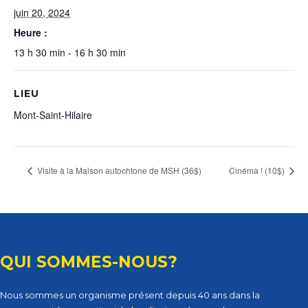
juin 20, 2024
Heure :
13 h 30 min - 16 h 30 min
LIEU
Mont-Saint-Hilaire
Visite à la Maison autochtone de MSH (36$)
Cinéma ! (10$)
QUI SOMMES-NOUS?
Nous sommes un organisme présent depuis 40 ans dans la