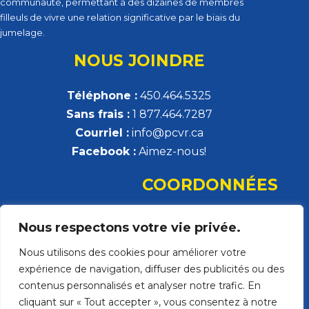
communauté, permettant à des dizaines de membres
filleuls de vivre une relation significative par le biais du
jumelage.
NOUS JOINDRE
Téléphone :
450.464.5325
Sans frais :
1 877.464.7287
Courriel :
info@pcvr.ca
Facebook :
Aimez-nous!
COORDONNÉES
Parrainage civique de la Vallée-du-Richelieu
Nous respectons votre vie privée.
308, rue Montsabré, local 132
Nous utilisons des cookies pour améliorer votre
Beloeil, QC J3G 2H5
expérience de navigation, diffuser des publicités ou des
Ouvrir dans Google Map
contenus personnalisés et analyser notre trafic. En
cliquant sur « Tout accepter », vous consentez à notre