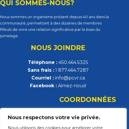
QUI SOMMES-NOUS?
Nous sommes un organisme présent depuis 40 ans dans la
communauté, permettant à des dizaines de membres
filleuls de vivre une relation significative par le biais du
jumelage.
NOUS JOINDRE
Téléphone :
450.464.5325
Sans frais :
1 877.464.7287
Courriel :
info@pcvr.ca
Facebook :
Aimez-nous!
COORDONNÉES
Parrainage civique de la Vallée-du-Richelieu
Nous respectons votre vie privée.
308, rue Montsabré, local 132
Nous utilisons des cookies pour améliorer votre