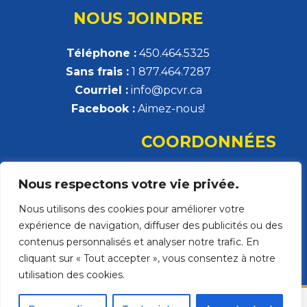
NOUS JOINDRE
Téléphone :
450.464.5325
Sans frais :
1 877.464.7287
Courriel :
info@pcvr.ca
Facebook :
Aimez-nous!
COORDONNÉES
Parrainage civique de la Vallée-du-Richelieu
Nous respectons votre vie privée.
308, rue Montsabré, local 132
Nous utilisons des cookies pour améliorer votre
Beloeil, QC J3G 2H5
expérience de navigation, diffuser des publicités ou des
Ouvrir dans Google Map
contenus personnalisés et analyser notre trafic. En
cliquant sur « Tout accepter », vous consentez à notre
utilisation des cookies.
Parrainage civique de la Vallée-du-Richelieu