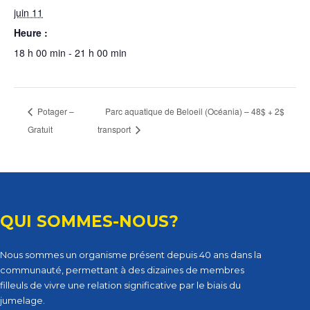
juin 11
Heure :
18 h 00 min - 21 h 00 min
Potager –
Parc aquatique de Beloeil (Océania) – 48$ + 2$
Gratuit
transport
QUI SOMMES-NOUS?
Nous sommes un organisme présent depuis 40 ans dans la
communauté, permettant à des dizaines de membres
filleuls de vivre une relation significative par le biais du
jumelage.