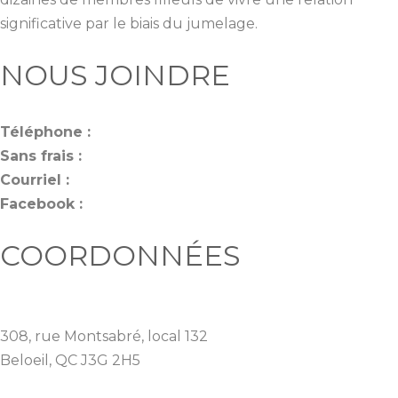
significative par le biais du jumelage.
NOUS JOINDRE
Téléphone :
450.464.5325
Sans frais :
1 877.464.7287
Courriel :
info@pcvr.ca
Facebook :
Aimez-nous!
COORDONNÉES
Parrainage civique de la Vallée-du-Richelieu
308, rue Montsabré, local 132
Beloeil, QC J3G 2H5
Ouvrir dans Google Map