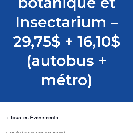
botanique et
Insectarium –
29,75$ + 16,10$
(autobus +
métro)
« Tous les Évènements