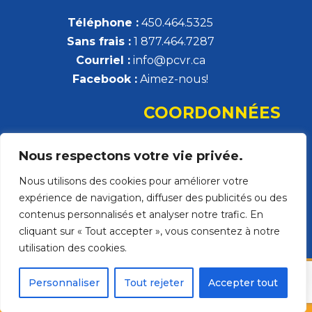
Téléphone :
450.464.5325
Sans frais :
1 877.464.7287
Courriel :
info@pcvr.ca
Facebook :
Aimez-nous!
COORDONNÉES
Parrainage civique de la Vallée-du-Richelieu
Nous respectons votre vie privée.
308, rue Montsabré, local 132
Nous utilisons des cookies pour améliorer votre
Beloeil, QC J3G 2H5
expérience de navigation, diffuser des publicités ou des
Ouvrir dans Google Map
contenus personnalisés et analyser notre trafic. En
cliquant sur « Tout accepter », vous consentez à notre
utilisation des cookies.
Parrainage civique de la Vallée-du-Richelieu
Personnaliser
Tout rejeter
Accepter tout
© 2022