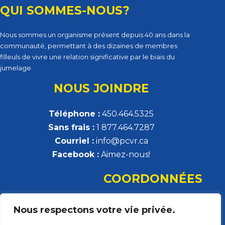
QUI SOMMES-NOUS?
Nous sommes un organisme présent depuis 40 ans dans la
communauté, permettant à des dizaines de membres
filleuls de vivre une relation significative par le biais du
jumelage.
NOUS JOINDRE
Téléphone :
450.464.5325
Sans frais :
1 877.464.7287
Courriel :
info@pcvr.ca
Facebook :
Aimez-nous!
COORDONNÉES
Parrainage civique de la Vallée-du-Richelieu
Nous respectons votre vie privée.
308, rue Montsabré, local 132